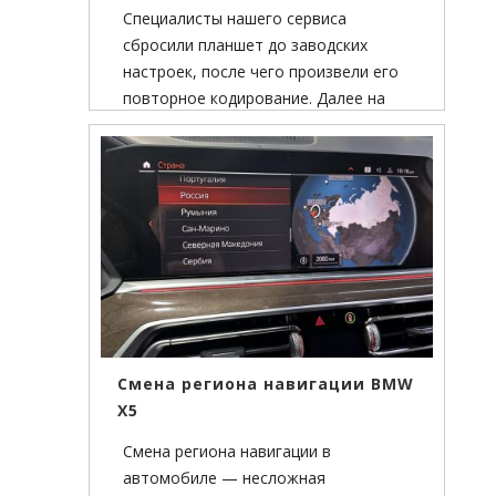
Специалисты нашего сервиса
сбросили планшет до заводских
настроек, после чего произвели его
повторное кодирование. Далее на
планшет был установлен компонент
для общения с машиной, а также
оригинальный пакет Touch Command.
Смена региона навигации BMW
X5
Смена региона навигации в
автомобиле — несложная