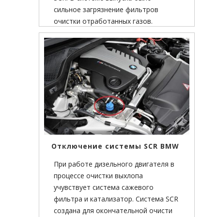
сильное загрязнение фильтров
очистки отработанных газов.
Наши специалисты удалили системы
фильтрации DPF и SCR и установили
заглушки вихревых заслонок и
системы EGR.
Отключение системы SCR BMW
При работе дизельного двигателя в
процессе очистки выхлопа
учувствует система сажевого
фильтра и катализатор. Система SCR
создана для окончательной очисти