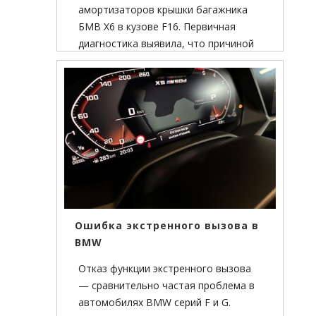
амортизаторов крышки багажника
БМВ Х6 в кузове F16. Первичная
диагностика выявила, что причиной
неполадок в работе электропривода
крышки багажника являются
шпиндельные приводы, а точнее
проводка внутри электрической
части привода.
Ошибка экстренного вызова в
BMW
Отказ функции экстренного вызова
— сравнительно частая проблема в
автомобилях BMW серий F и G.