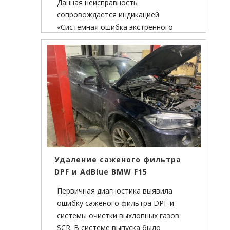
Данная неисправность
сопровождается индикацией
«Системная ошибка экстренного
вызова» на приборной панели. Самая
распространенная причина ошибки
— это отказ функционала блока
телематики.
Удаление саженого фильтра
DPF и AdBlue BMW F15
Первичная диагностика выявила
ошибку саженого фильтра DPF и
системы очистки выхлопных газов
SCR. В системе выпуска было